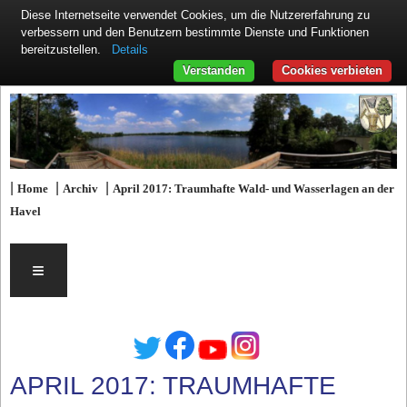
Diese Internetseite verwendet Cookies, um die Nutzererfahrung zu
verbessern und den Benutzern bestimmte Dienste und Funktionen
Details
bereitzustellen.
Verstanden
Cookies verbieten
|
|
|
Home
Archiv
April 2017: Traumhafte Wald- und Wasserlagen an der
Havel
≡
APRIL 2017: TRAUMHAFTE