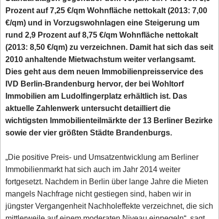
Prozent auf 7,25 €/qm Wohnfläche nettokalt (2013: 7,00
€/qm) und in Vorzugswohnlagen eine Steigerung um
rund 2,9 Prozent auf 8,75 €/qm Wohnfläche nettokalt
(2013: 8,50 €/qm) zu verzeichnen. Damit hat sich das seit
2010 anhaltende Mietwachstum weiter verlangsamt.
Dies geht aus dem neuen Immobilienpreisservice des
IVD Berlin-Brandenburg hervor, der bei Wohltorf
Immobilien am Ludolfingerplatz erhältlich ist. Das
aktuelle Zahlenwerk untersucht detailliert die
wichtigsten Immobilienteilmärkte der 13 Berliner Bezirke
sowie der vier größten Städte Brandenburgs.
„Die positive Preis- und Umsatzentwicklung am Berliner
Immobilienmarkt hat sich auch im Jahr 2014 weiter
fortgesetzt. Nachdem in Berlin über lange Jahre die Mieten
mangels Nachfrage nicht gestiegen sind, haben wir in
jüngster Vergangenheit Nachholeffekte verzeichnet, die sich
mittlerweile auf einem moderaten Niveau einpegeln“, sagt