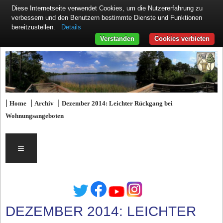
Diese Internetseite verwendet Cookies, um die Nutzererfahrung zu
verbessern und den Benutzern bestimmte Dienste und Funktionen
Details
bereitzustellen.
Verstanden
Cookies verbieten
|
|
|
Home
Archiv
Dezember 2014: Leichter Rückgang bei
Wohnungsangeboten
≡
DEZEMBER 2014: LEICHTER