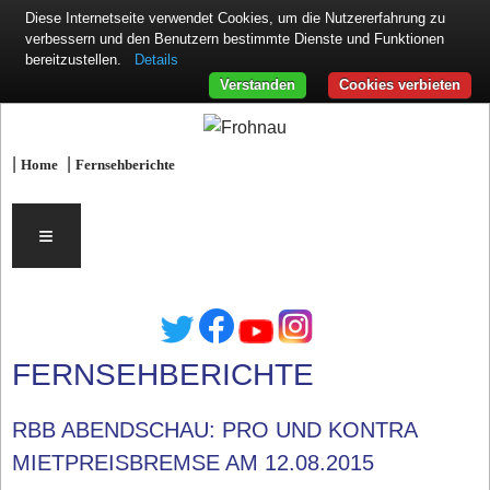
Diese Internetseite verwendet Cookies, um die Nutzererfahrung zu
verbessern und den Benutzern bestimmte Dienste und Funktionen
Details
bereitzustellen.
Verstanden
Cookies verbieten
|
|
Home
Fernsehberichte
≡
FERNSEHBERICHTE
RBB ABENDSCHAU: PRO UND KONTRA
MIETPREISBREMSE AM 12.08.2015