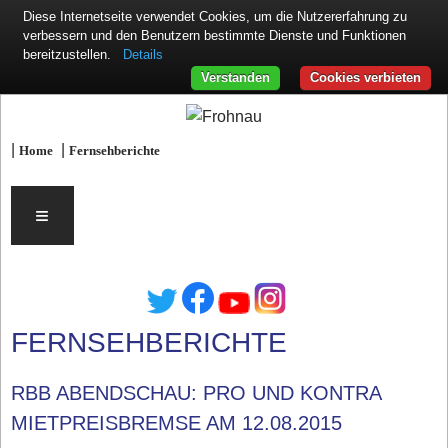
Diese Internetseite verwendet Cookies, um die Nutzererfahrung zu
verbessern und den Benutzern bestimmte Dienste und Funktionen
Details
bereitzustellen.
Verstanden
Cookies verbieten
|
|
Home
Fernsehberichte
≡
FERNSEHBERICHTE
RBB ABENDSCHAU: PRO UND KONTRA
MIETPREISBREMSE AM 12.08.2015