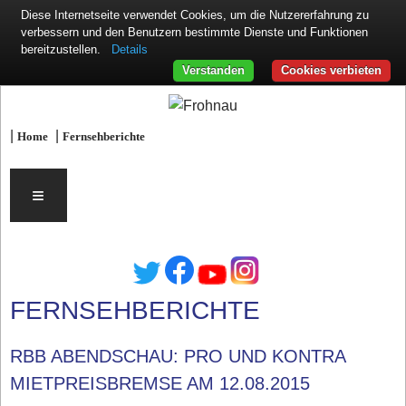
Diese Internetseite verwendet Cookies, um die Nutzererfahrung zu
verbessern und den Benutzern bestimmte Dienste und Funktionen
Details
bereitzustellen.
Verstanden
Cookies verbieten
|
|
Home
Fernsehberichte
≡
FERNSEHBERICHTE
RBB ABENDSCHAU: PRO UND KONTRA
MIETPREISBREMSE AM 12.08.2015