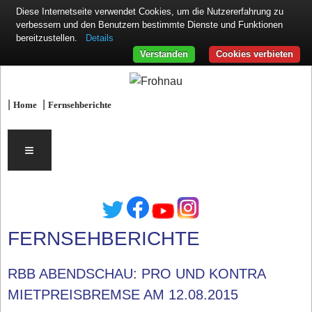
Diese Internetseite verwendet Cookies, um die Nutzererfahrung zu
verbessern und den Benutzern bestimmte Dienste und Funktionen
Details
bereitzustellen.
Verstanden
Cookies verbieten
|
|
Home
Fernsehberichte
≡
FERNSEHBERICHTE
RBB ABENDSCHAU: PRO UND KONTRA
MIETPREISBREMSE AM 12.08.2015