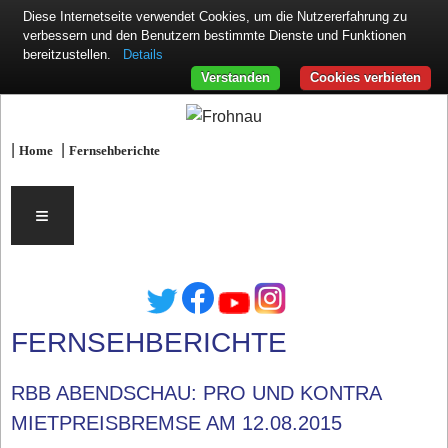
Diese Internetseite verwendet Cookies, um die Nutzererfahrung zu
verbessern und den Benutzern bestimmte Dienste und Funktionen
Details
bereitzustellen.
Verstanden
Cookies verbieten
|
|
Home
Fernsehberichte
≡
FERNSEHBERICHTE
RBB ABENDSCHAU: PRO UND KONTRA
MIETPREISBREMSE AM 12.08.2015