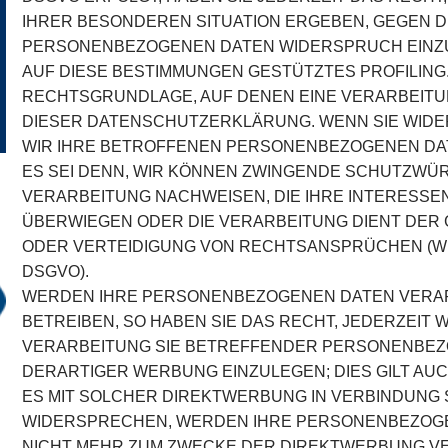
IHRER BESONDEREN SITUATION ERGEBEN, GEGEN D
PERSONENBEZOGENEN DATEN WIDERSPRUCH EINZULE
AUF DIESE BESTIMMUNGEN GESTÜTZTES PROFILING. 
RECHTSGRUNDLAGE, AUF DENEN EINE VERARBEITU
DIESER DATENSCHUTZERKLÄRUNG. WENN SIE WID
WIR IHRE BETROFFENEN PERSONENBEZOGENEN DAT
ES SEI DENN, WIR KÖNNEN ZWINGENDE SCHUTZWÜR
VERARBEITUNG NACHWEISEN, DIE IHRE INTERESSEN
ÜBERWIEGEN ODER DIE VERARBEITUNG DIENT DE
ODER VERTEIDIGUNG VON RECHTSANSPRÜCHEN (WID
DSGVO).
WERDEN IHRE PERSONENBEZOGENEN DATEN VERAR
BETREIBEN, SO HABEN SIE DAS RECHT, JEDERZEIT
VERARBEITUNG SIE BETREFFENDER PERSONENBE
DERARTIGER WERBUNG EINZULEGEN; DIES GILT AUC
ES MIT SOLCHER DIREKTWERBUNG IN VERBINDUNG 
WIDERSPRECHEN, WERDEN IHRE PERSONENBEZOG
NICHT MEHR ZUM ZWECKE DER DIREKTWERBUNG 